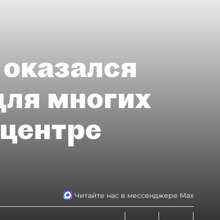
 оказался
для многих
 центре
Читайте нас в мессенджере Max