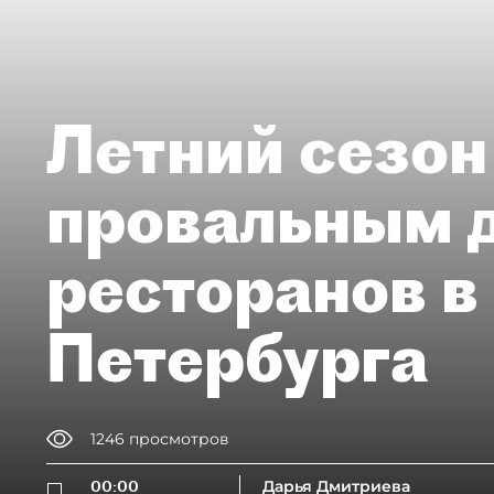
Летний сезон
провальным 
ресторанов в
Петербурга
1246
просмотров
00:00
Дарья Дмитриева