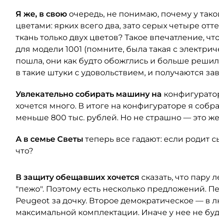
Я же, в свою
очередь, не понимаю, почему у так
цветами: ярких всего два, зато серых четыре от
ткань только двух цветов? Такое впечатление, чт
для модели 1001 (помните, была такая с электр
пошла, они как будто обожглись и больше решили 
в такие штуки с удовольствием, и получаются з
Увлекательно собирать машину на
конфигуратор
хочется много. В итоге на конфигураторе я собр
меньше 800 тыс. рублей. Но не страшно — это же
А в семье Светы
теперь все гадают: если родит 
что?
В защиту обещавших хочется
сказать, что пару л
"пежо". Поэтому есть несколько предложений. П
Peugeot за дочку. Второе демократическое — в л
максимальной комплектации. Иначе у нее не буд