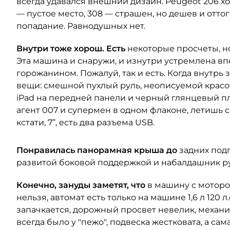
всегда удавался внешний дизайн. Peugeot 206 х
— пустое место, 308 — страшен, но дешев и отто
попадание. Равнодушных нет.
Внутри тоже хорош. Есть
некоторые просчеты, но
Эта машина и снаружи, и изнутри устремлена вп
горожанином. Пожалуй, так и есть. Когда внутрь 
вещи: смешной пухлый руль, неописуемой красо
iPad на передней панели и черный глянцевый пла
агент 007 и супермен в одном флаконе, летишь 
кстати, 7’’, есть два разъема USB.
Понравилась панорамная крыша до
задних подг
развитой боковой поддержкой и набалдашник ру
Конечно, зануды заметят, что
в машину с мотором 
нельзя, автомат есть только на машине 1,6 л 120 л.
запачкается, дорожный просвет невелик, механи
всегда было у "пежо", подвеска жестковата, а са