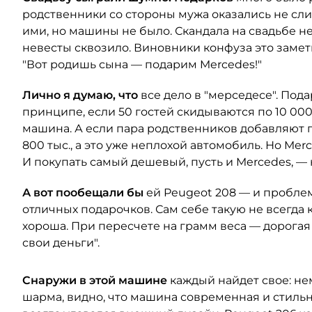
родственники со стороны мужа оказались не слиш
ими, но машины не было. Скандала на свадьбе не
невесты сквозило. Виновники конфуза это замет
"Вот родишь сына — подарим Mercedes!"
Лично я думаю, что
все дело в "мерседесе". Под
принципе, если 50 гостей скидываются по 10 00
машина. А если пара родственников добавляют по
800 тыс., а это уже неплохой автомобиль. Но Merce
И покупать самый дешевый, пусть и Mercedes, — н
А вот пообещали бы
ей Peugeot 208 — и проблем
отличных подарочков. Сам себе такую не всегда 
хороша. При пересчете на грамм веса — дорогая
свои деньги".
Снаружи в этой машине
каждый найдет свое: не
шарма, видно, что машина современная и стильн