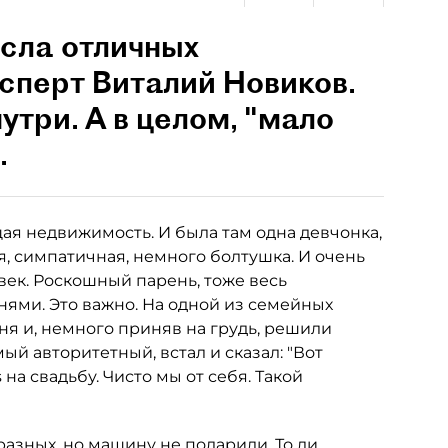
исла отличных
ксперт Виталий Новиков.
утри. А в целом, "мало
.
ая недвижимость. И была там одна девчонка,
я, симпатичная, немного болтушка. И очень
век. Роскошный парень, тоже весь
ями. Это важно. На одной из семейных
ня и, немного приняв на грудь, решили
ый авторитетный, встал и сказал: "Вот
на свадьбу. Чисто мы от себя. Такой
азных, но машину не подарили. То ли