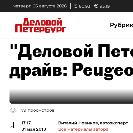
$
€
четверг, 06 августа 2026
80,93
93,19
Рубри
"Деловой Пете
драйв: Peuge
79
просмотров
17:17
Виталий Новиков, автоэксперт
31 мая 2013
Все материалы автора