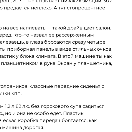
орош, 207 — не вызывает никаких эмоций, 307
го продается неплохо. А тут стопроцентное
 на все наплевать — такой драйв дает салон.
еред. Кто–то назвал ее рассерженным
залезаешь, в глаза бросаются сразу четыре
ты приборная панель в виде стильных очков,
стик у блока климата. В этой машине ты как
с планшетником в руке. Экран у планшетника,
оловников, классные передние сиденья с
чки кпп.
1,2 л 82 л.с. без горохового супа садиться
с., но и она не особо едет. Пластик
ческая коробка передач болтается, как
ма машина дорогая.