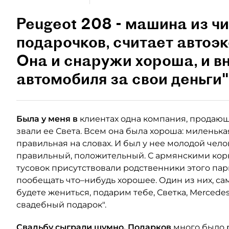
Peugeot 208 - машина из ч
подарочков, считает автоэ
Она и снаружи хороша, и вн
автомобиля за свои деньги"
Была у меня в
клиентах одна компания, продающ
звали ее Света. Всем она была хороша: миленька
правильная на словах. И был у нее молодой чело
правильный, положительный. С армянскими корн
тусовок присутствовали родственники этого пар
пообещать что–нибудь хорошее. Один из них, сам
будете жениться, подарим тебе, Светка, Mercedes 
свадебный подарок".
Свадьбу сыграли шумно. Подарков
много было р