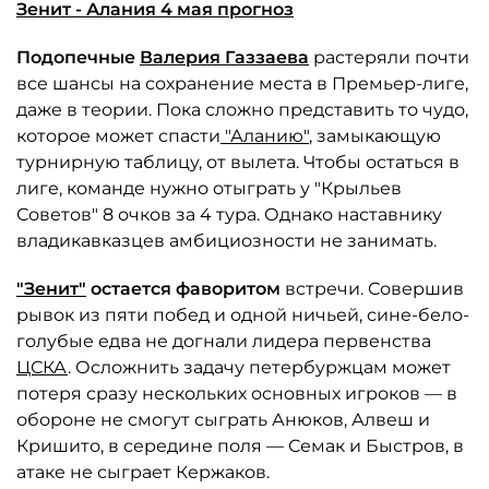
Зенит - Алания 4 мая прогноз
Подопечные
Валерия Газзаева
растеряли почти
все шансы на сохранение места в Премьер-лиге,
даже в теории. Пока сложно представить то чудо,
которое может спасти
"Аланию"
, замыкающую
турнирную таблицу, от вылета. Чтобы остаться в
лиге, команде нужно отыграть у "Крыльев
Советов" 8 очков за 4 тура. Однако наставнику
владикавказцев амбициозности не занимать.
"Зенит"
остается фаворитом
встречи. Совершив
рывок из пяти побед и одной ничьей, сине-бело-
голубые едва не догнали лидера первенства
ЦСКА
. Осложнить задачу петербуржцам может
потеря сразу нескольких основных игроков — в
обороне не смогут сыграть Анюков, Алвеш и
Кришито, в середине поля — Семак и Быстров, в
атаке не сыграет Кержаков.