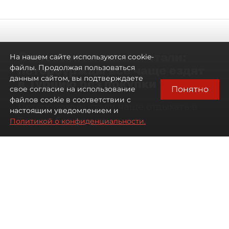
Самостоятельными стали:
На нашем сайте используются cookie-
петербуржцы всё чаще ездят
файлы. Продолжая пользоваться
данным сайтом, вы подтверждаете
в Турцию без покупки туров
Понятно
свое согласие на использование
файлов cookie в соответствии с
Петербуржцы стали чаще отдыхать в
настоящим уведомлением и
Турции без покупки туров
Политикой о конфиденциальности.
08 августа 2026
00:05
2006
Читайте нас в мессенджере Max
Дарья Дмитриева
Все материалы автора