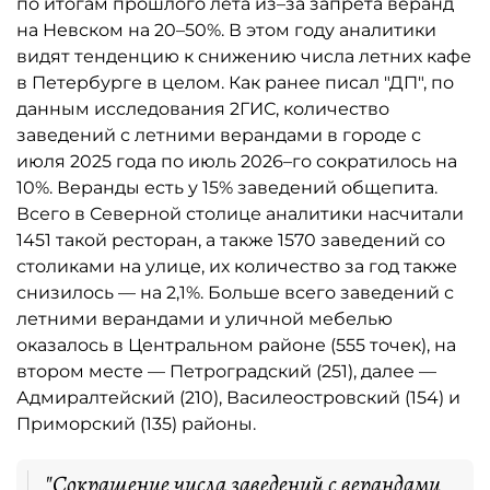
по итогам прошлого лета из–за запрета веранд
на Невском на 20–50%. В этом году аналитики
видят тенденцию к снижению числа летних кафе
в Петербурге в целом. Как ранее писал "ДП", по
данным исследования 2ГИС, количество
заведений с летними верандами в городе с
июля 2025 года по июль 2026–го сократилось на
10%. Веранды есть у 15% заведений общепита.
Всего в Северной столице аналитики насчитали
1451 такой ресторан, а также 1570 заведений со
столиками на улице, их количество за год также
снизилось — на 2,1%. Больше всего заведений с
летними верандами и уличной мебелью
оказалось в Центральном районе (555 точек), на
втором месте — Петроградский (251), далее —
Адмиралтейский (210), Василеостровский (154) и
Приморский (135) районы.
"Сокращение числа заведений с верандами