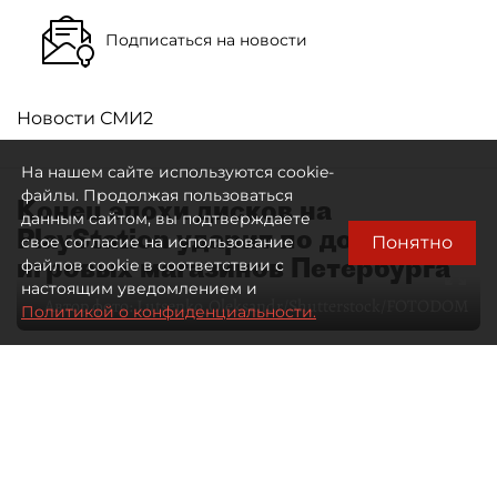
Подписаться на новости
Новости СМИ2
На нашем сайте используются cookie-
файлы. Продолжая пользоваться
Конец эпохи дисков на
данным сайтом, вы подтверждаете
PlayStation ударит по доходам
Понятно
свое согласие на использование
игровых магазинов Петербурга
файлов cookie в соответствии с
настоящим уведомлением и
Автор фото:
Lutsenko_Oleksandr/Shutterstock/FOTODOM
Политикой о конфиденциальности.
06 августа 2026
00:00
35
Читайте нас в мессенджере Max
Елизавета Цветкова
Все материалы автора