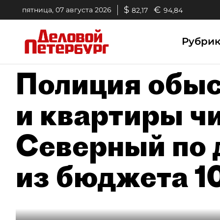
$
€
пятница, 07 августа 2026
82,17
94,84
Рубри
Полиция обыс
и квартиры ч
Северный по 
из бюджета 1