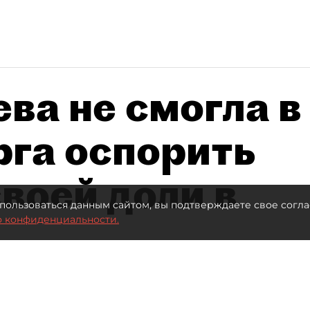
ва не смогла в
рга оспорить
воей доли в
пользоваться данным сайтом, вы подтверждаете свое согла
о конфиденциальности.
Автор фото:
Ваганов Антон / "ДП"