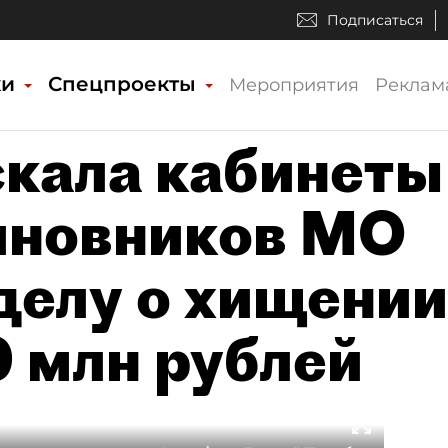
Подписаться
ки
Спецпроекты
Мероприятия
Реклам
кала кабинеты
иновников МО
делу о хищении
0 млн рублей