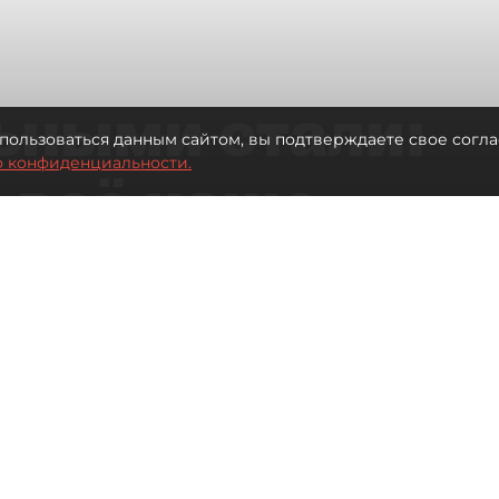
ьными стали:
пользоваться данным сайтом, вы подтверждаете свое согла
о конфиденциальности.
 всё чаще
ию без
в
 Турции без покупки туров
Читайте нас в мессенджере Max