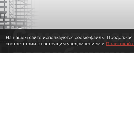
Самостоятел
На нашем сайте используются cookie-файлы. Продолжая 
соответствии с настоящим уведомлением и
Политикой 
петербуржцы
ездят в Турц
покупки туро
Петербуржцы стали чаще отдыхать в
1866
просмотров