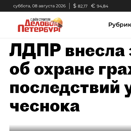
$
€
суббота, 08 августа 2026
82,17
94,84
Рубри
ЛДПР внесла 
об охране гра
последствий 
чеснока