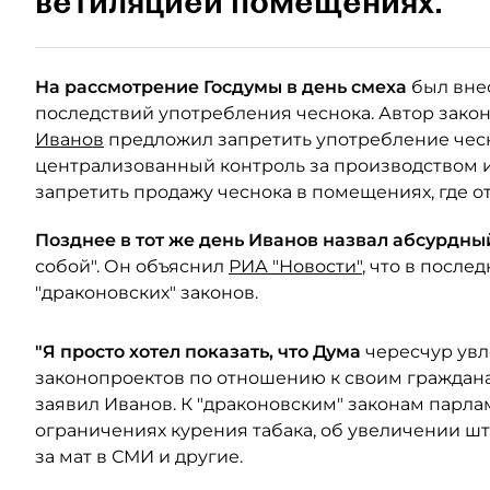
ветиляцией помещениях.
На рассмотрение Госдумы в день смеха
был вне
последствий употребления чеснока. Автор зако
Иванов
предложил запретить употребление чесн
централизованный контроль за производством и
запретить продажу чеснока в помещениях, где о
Позднее в тот же день Иванов назвал абсурдн
собой". Он объяснил
РИА "Новости"
, что в посл
"драконовских" законов.
"Я просто хотел показать, что Дума
чересчур увл
законопроектов по отношению к своим гражданам
заявил Иванов. К "драконовским" законам парл
ограничениях курения табака, об увеличении шт
за мат в СМИ и другие.