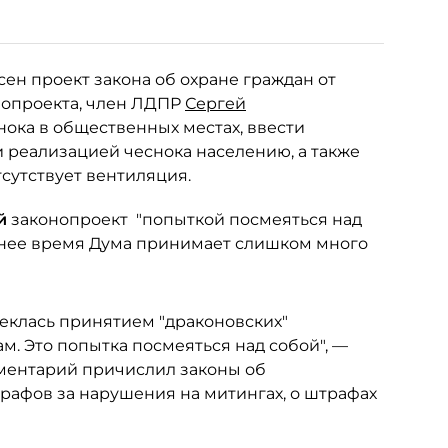
сен проект закона об охране граждан от
нопроекта, член ЛДПР
Сергей
ока в общественных местах, ввести
 реализацией чеснока населению, а также
тсутствует вентиляция.
ый
законопроект "попыткой посмеяться над
еднее время Дума принимает слишком много
еклась принятием "драконовских"
. Это попытка посмеяться над собой", —
аментарий причислил законы об
рафов за нарушения на митингах, о штрафах