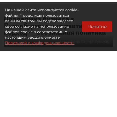
На нашем сайте используются cookie-
файлы. Продолжая пользоваться
Поддержка бизнеса в
данным сайтом, вы подтверждаете
Петербурге: консервативный
Понятно
свое согласие на использование
подход — осознанная политика
файлов cookie в соответствии с
настоящим уведомлением и
Автор фото:
Сергей Ермохин
Политикой о конфиденциальности.
27 мая 2026
12:34
3552
Читайте нас в мессенджере Max
Евгения Иванова
Все материалы автора
Через общественные советы
в Петербурге сегодня проходит
значительная часть диалога бизнеса
и власти. О том, какие вопросы