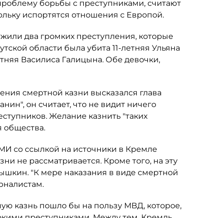
роблему борьбы с преступниками, считают
кольку испортятся отношения с Европой.
жили два громких преступления, которые
тской области была убита 11-летняя Ульяна
тняя Василиса Галицына. Обе девочки,
ния смертной казни высказался глава
ин", он считает, что не видит ничего
реступников. Желание казнить "таких
я общества.
СМИ со ссылкой на источники в Кремле
ни не рассматривается. Кроме того, на эту
ышкин. "К мере наказания в виде смертной
рналистам.
ую казнь пошло бы на пользу МВД, которое,
стокими преступниками. Между тем, Кремль