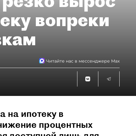
 резко вырос
теку вопреки
вкам
Читайте нас в мессенджере Max
а на ипотеку в
снижение процентных
ся доступной лишь для