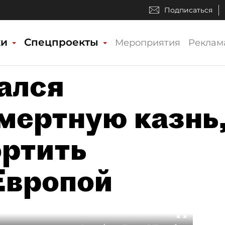
Подписаться
ки
Спецпроекты
Мероприятия
Реклам
ался
мертную казнь
ортить
Европой