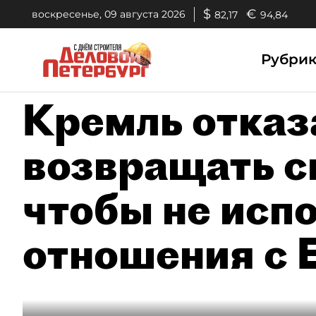
$
€
воскресенье, 09 августа 2026
82,17
94,84
Рубри
Кремль отказ
возвращать с
чтобы не исп
отношения с 