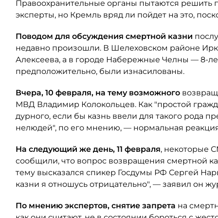
Правоохранительные органы пытаются решить п
эксперты, но Кремль вряд ли пойдет на это, пос
Поводом для обсуждения смертной казни
послу
недавно произошли. В Шелеховском районе Ирку
Алексеева, а в городе Набережные Челны — 8-ле
предположительно, были изнасилованы.
Вчера, 10 февраля, на тему возможного
возвраще
МВД Владимир Колокольцев. Как "простой граждан
дурного, если бы казнь ввели для такого рода п
нелюдей", по его мнению, — нормальная реакци
На следующий же день, 11 февраля
, некоторые 
сообщили, что вопрос возвращения смертной каз
тему высказался спикер Госдумы РФ Сергей Нар
казни я отношусь отрицательно", — заявил он жу
По мнению экспертов, снятие запрета
на смертн
как они считают, не в состоянии бороться с же