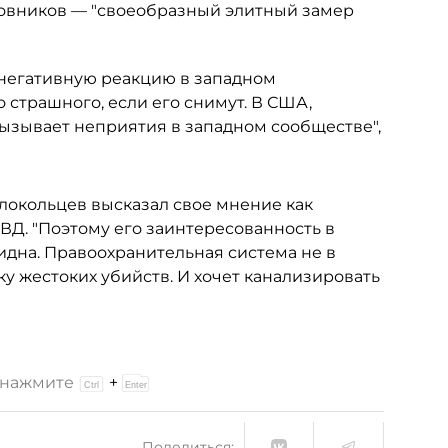
овников — "своеобразный элитный замер
негативную реакцию в западном
 страшного, если его снимут. В США,
 вызывает неприятия в западном сообществе",
окольцев высказал свое мнение как
МВД. "Поэтому его заинтересованность в
дна. Правоохранительная система не в
у жестоких убийств. И хочет канализировать
и нажмите
+
Поделиться: