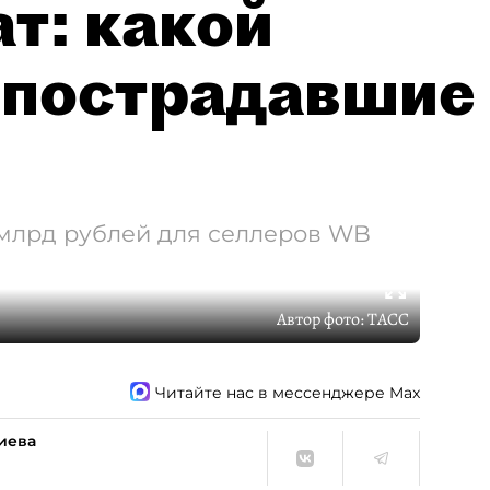
т: какой
 пострадавшие
 млрд рублей для селлеров WB
Автор фото:
ТАСС
Читайте нас в мессенджере Max
иева