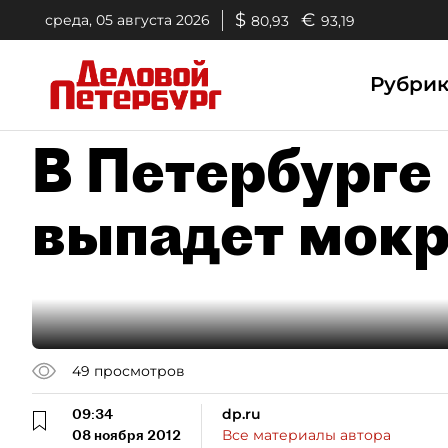
$
€
среда, 05 августа 2026
80,93
93,19
Рубри
В Петербурге 
выпадет мокр
49
просмотров
09:34
dp.ru
08 ноября 2012
Все материалы автора