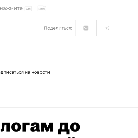
и нажмите
+
Поделиться:
дписаться на новости
алогам до