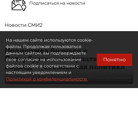
Подписаться на новости
Новости СМИ2
На нашем сайте используются cookie-
файлы. Продолжая пользоваться
Поддержка бизнеса в
данным сайтом, вы подтверждаете
Петербурге: консервативный
Понятно
свое согласие на использование
подход — осознанная политика
файлов cookie в соответствии с
настоящим уведомлением и
Автор фото:
Сергей Ермохин
Политикой о конфиденциальности.
27 мая 2026
12:34
3491
Читайте нас в мессенджере Max
Евгения Иванова
Все материалы автора
Через общественные советы