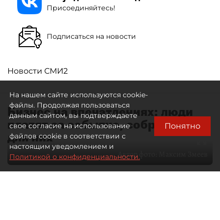
Присоединяйтесь!
Подписаться на новости
Новости СМИ2
На нашем сайте используются cookie-
файлы. Продолжая пользоваться
Бизнес на впечатлениях: люди
данным сайтом, вы подтверждаете
платят за событие, собранное
Понятно
свое согласие на использование
для них
файлов cookie в соответствии с
настоящим уведомлением и
Автор фото:
Максим Змеев
Политикой о конфиденциальности.
04 августа 2026
15:51
4038
Читайте нас в мессенджере Max
dp.ru