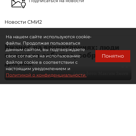
Подписаться на новости
Новости СМИ2
На нашем сайте используются cookie-
файлы. Продолжая пользоваться
Бизнес на впечатлениях: люди
данным сайтом, вы подтверждаете
платят за событие, собранное
Понятно
свое согласие на использование
для них
файлов cookie в соответствии с
настоящим уведомлением и
Автор фото:
Максим Змеев
Политикой о конфиденциальности.
04 августа 2026
15:51
4139
Читайте нас в мессенджере Max
dp.ru
Все материалы автора
Летний календарь событий