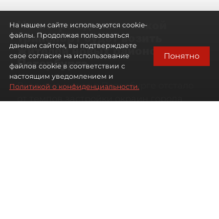
Не метро единым: какой
На нашем сайте используются cookie-
транспорт будет возить
файлы. Продолжая пользоваться
данным сайтом, вы подтверждаете
жителей новых районов
Понятно
свое согласие на использование
Петербурга
файлов cookie в соответствии с
настоящим уведомлением и
Развитие метро в Петербурге отстало
Политикой о конфиденциальности.
от темпов застройки окраин города
07 августа 2026
00:44
208
Читайте нас в мессенджере Max
Дарья Кильцова
Все материалы автора
Автор фото:
KIRILL SFOTOZ/Shutterstock/FOTODOM