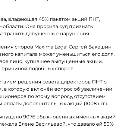
ьева, владеющая 45% пакетом акций ПНТ,
нобласти. Она просила суд признать
 устранить допущенные нарушения.
шения споров Maxima Legal Сергей Бакешин,
вного капитала может уменьшиться его доля,
овое лицо, купившее выпущенные акции.
ся причиной подобных споров.
ствием решения совета директоров ПНТ о
я, в которую включён вопрос об увеличении
кционеров по этому вопросу, отсутствием
 оплаты дополнительных акций (1008 шт.).
 выпущено 9076 обыкновенных именных акций
ежала Елене Васильевой, что давало ей 50%