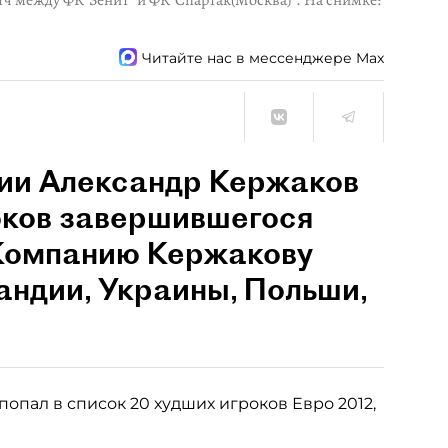
тч между ФК"Зенит" и ФК"Спартак(Москва)". На снимке:
Читайте нас в мессенджере Max
ии Александр Кержаков
оков завершившегося
 Компанию Кержакову
андии, Украины, Польши,
попал в список 20 худших игроков Евро 2012,