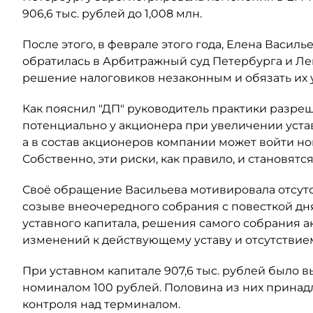
906,6 тыс. рублей до 1,008 млн.
После этого, в феврале этого года, Елена Васил
обратилась в Арбитражный суд Петербурга и Ле
решение налоговиков незаконным и обязать их
Как пояснил "ДП" руководитель практики разре
потенциально у акционера при увеличении уста
а в состав акционеров компании может войти н
Собственно, эти риски, как правило, и становят
Своё обращение Васильева мотивировала отсут
созыве внеочередного собрания с повесткой дн
уставного капитала, решения самого собрания а
изменений к действующему уставу и отсутствием
При уставном капитале 907,6 тыс. рублей было
номиналом 100 рублей. Половина из них принадл
контроля над терминалом.