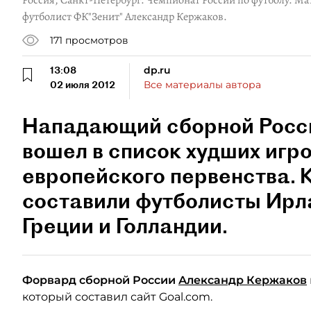
Россия, Санкт-Петербург. Чемпионат России по футболу. Ма
футболист ФК"Зенит" Александр Кержаков.
171
просмотров
13:08
dp.ru
02 июля 2012
Все материалы автора
Нападающий сборной Росс
вошел в список худших игр
европейского первенства.
составили футболисты Ирл
Греции и Голландии.
Форвард сборной России
Александр Кержаков
который составил сайт Goal.com.