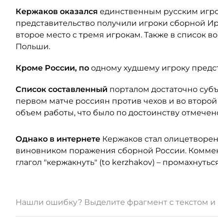
Кержаков оказался
единственным русским игро
представительство получили игроки сборной Ирл
второе место с тремя игрокам. Также в список в
Польши.
Кроме России, по
одному худшему игроку предс
Список составленный
порталом достаточно субъ
первом матче россиян против чехов и во второй
объем работы, что было по достоинству отмече
Однако в интернете
Кержаков стал олицетворен
виновником поражения сборной России. Коммент
глагол "кержакнуть" (to kerzhakov) – промахнуть
Нашли ошибку? Выделите фрагмент с текстом 