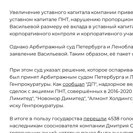
Увеличение уставного капитала компании прив
уставном капитале ПНТ, нарушению пропорцион
Васильевой размеру её вклада в уставный капит
корпоративного контроля и корпоративного учас
Однако Арбитражный суд Петербурга и Леноблас
заявление Васильевой. Таким образом, её пакет 
При этом суд указал: решение, которое оспарива
был принят Арбитражным судом Петербурга и Ле
Генпрокуратуры. Как
сообщал
"ДП", надзорное в
сделок с акциями ПНТ, совершённых в 2016-2020
Лимитед", "Новомор Димитед", "Алмонт Холдинг
иску Генпрокуратуры.
В итоге в пользу государства
перешли
4538 голо
наследникам сооснователя компании Дмитрия Ски
голосующих акций, которые ранее были аннули