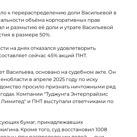
ело к перераспределению доли Васильевой в
альности объёма корпоративных прав
ал и размытию её доли и утрате Васильевой
тия в размере 50%.
ти на днях отказался удовлетворить
составляет сейчас 45% акций ПНТ.
ет Васильева, основано на судебном акте. Он
нобласти в апреле 2025 году по иску
едомство просило признать ничтожными ряд
 годах. Компании "Туджунга Энтерпрайзис
с Лимитед" и ПНТ выступали ответчиками по
сующих бумаг, принадлежавших
гина. Кроме того, суд восстановил 1008
рованы при распределении долей — они