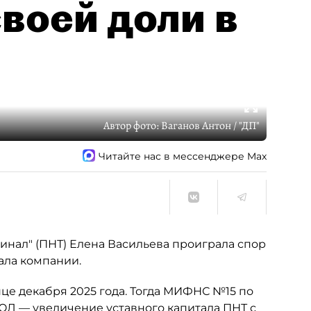
воей доли в
Автор фото:
Ваганов Антон / "ДП"
Читайте нас в мессенджере Max
нал" (ПНТ) Елена Васильева проиграла спор
ала компании.
це декабря 2025 года. Тогда МИФНС №15 по
ЮЛ — увеличение уставного капитала ПНТ с