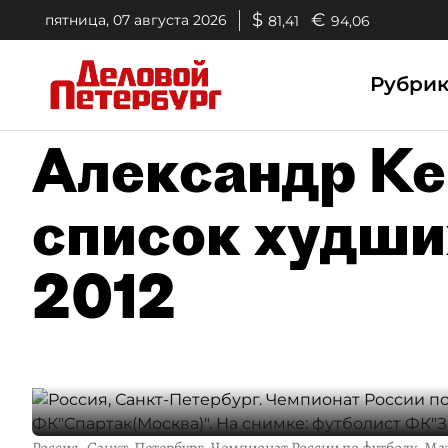
$
€
пятница, 07 августа 2026
81,41
94,06
Рубри
Александр Ке
список худши
2012