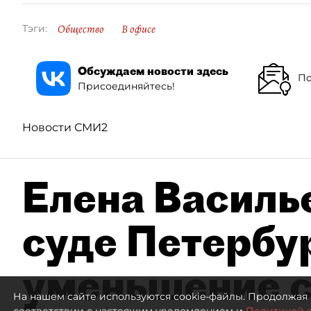
Общество
В офисе
Тэги:
Обсуждаем новости здесь
По
Присоединяйтесь!
Новости СМИ2
Елена Василье
суде Петербу
уменьшение с
На нашем сайте используются cookie-файлы. Продолжая 