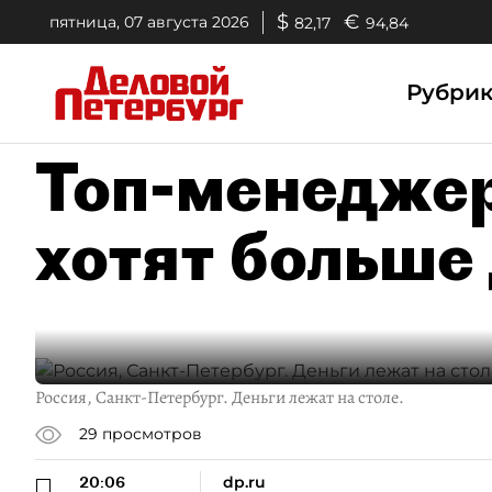
$
€
пятница, 07 августа 2026
82,17
94,84
Рубри
Топ-менедже
хотят больше
Россия, Санкт-Петербург. Деньги лежат на столе.
29
просмотров
20:06
dp.ru