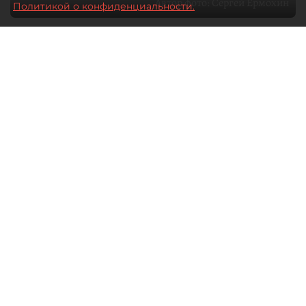
Автор фото:
Сергей Ермохин
Политикой о конфиденциальности.
27 мая 2026
12:34
4088
Читайте нас в мессенджере Max
Евгения Иванова
Все материалы автора
Через общественные советы
в Петербурге сегодня проходит
значительная часть диалога бизнеса
и власти. О том, какие вопросы
в имущественной сфере сегодня
стоят на повестке, что волнует малый
и средний бизнес и как город
реагирует на эти запросы, "ДП"
рассказал глава Общественного
совета при комитете имущественных