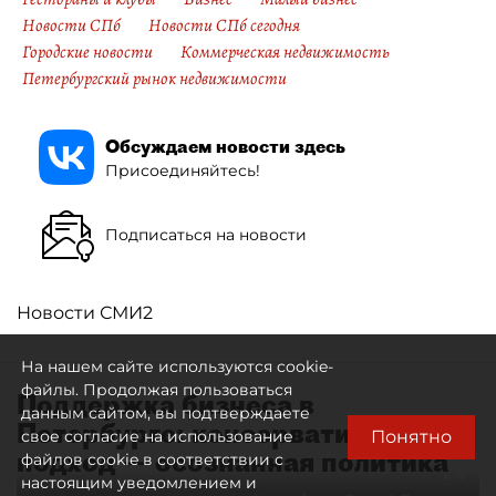
Новости СПб
Новости СПб сегодня
Городские новости
Коммерческая недвижимость
Петербургский рынок недвижимости
Обсуждаем новости здесь
Присоединяйтесь!
Подписаться на новости
Новости СМИ2
На нашем сайте используются cookie-
файлы. Продолжая пользоваться
Поддержка бизнеса в
данным сайтом, вы подтверждаете
Петербурге: консервативный
Понятно
свое согласие на использование
подход — осознанная политика
файлов cookie в соответствии с
настоящим уведомлением и