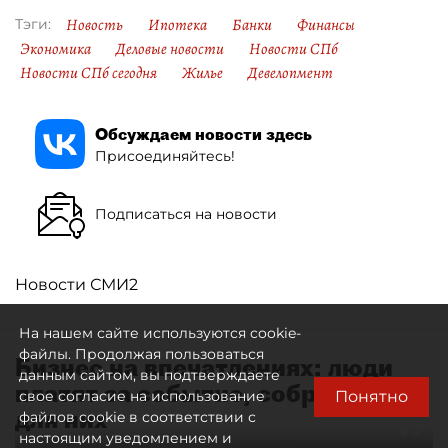
Новость
Ипотека
Банки
Финансы
Тэги:
Экономика
Деловые новости
Новости СПб
Новости СПб сегодня
Жилье
Девелопмент
Обсуждаем новости здесь
Присоединяйтесь!
Подписаться на новости
Новости СМИ2
На нашем сайте используются cookie-
файлы. Продолжая пользоваться
Бизнес на впечатлениях: люди
данным сайтом, вы подтверждаете
платят за событие, собранное
Понятно
свое согласие на использование
для них
файлов cookie в соответствии с
настоящим уведомлением и