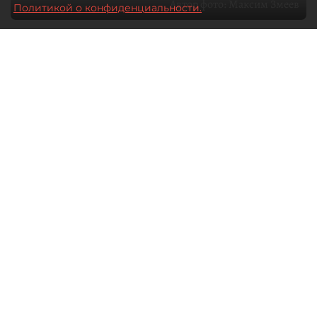
Автор фото:
Максим Змеев
Политикой о конфиденциальности.
04 августа 2026
15:51
4280
Читайте нас в мессенджере Max
dp.ru
Все материалы автора
Летний календарь событий
обогатился во многих регионах.
Сегмент сегодня привлекателен как
для культурных институтов, так и для
бизнеса из "непрофильных" сфер.
Каким должен быть современный
фестиваль, чтобы оставаться
востребованным в условиях высокой
конкуренции, а также почему зритель
стал требовательнее и как