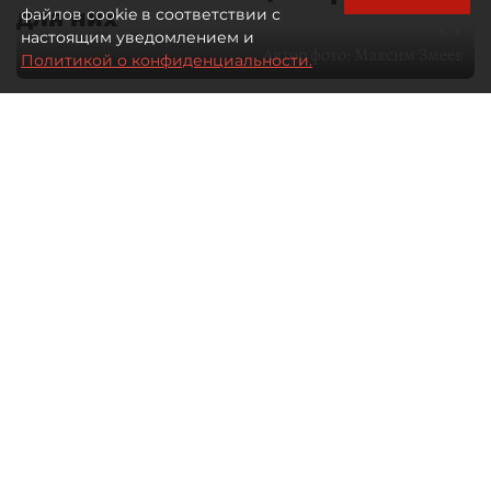
для них
файлов cookie в соответствии с
настоящим уведомлением и
Автор фото:
Максим Змеев
Политикой о конфиденциальности.
04 августа 2026
15:51
2935
Читайте нас в мессенджере Max
dp.ru
Все материалы автора
Летний календарь событий
обогатился во многих регионах.
Сегмент сегодня привлекателен как
для культурных институтов, так и для
бизнеса из "непрофильных" сфер.
Каким должен быть современный
фестиваль, чтобы оставаться
востребованным в условиях высокой
конкуренции, а также почему зритель