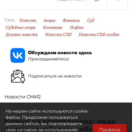
Новость
Акции
Финансы
Суд
Тэги:
Судебные споры
Компании
Нефть
Деловые новости
Новости СПб
Новости СПб сегодня
Обсуждаем новости здесь
Присоединяйтесь!
Подписаться на новости
Новости СМИ2
На нашем сайте используются cookie-
файлы. Продолжая пользоваться
Бизнес на впечатлениях: люди
данным сайтом, вы подтверждаете
платят за событие, собранное
Понятно
свое согласие на использование