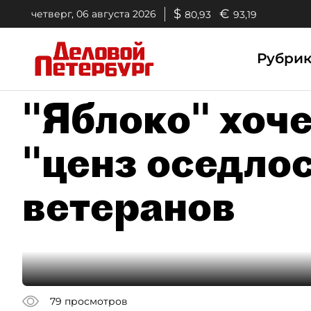
$
€
четверг, 06 августа 2026
80,93
93,19
Рубри
"Яблоко" хоч
"ценз оседлос
ветеранов
79
просмотров