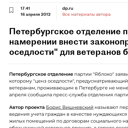
17:41
dp.ru
16 апреля 2012
Все материалы автора
Петербургское отделение п
намерении внести законопр
оседлости" для ветеранов б
Петербургское отделение
партии "Яблоко" заяв
которому "ценз оседлости", предусматривающий
ветеранам, проживающим в Петербурге не менее 
апреля сообщила пресс-служба отделения парти
Автор проекта
Борис Вишневский
называют пер
ведения учета граждан в качестве нуждающихс
жилых помещений по договорам социального на
обязывающей ветеранов прожить в городе десят