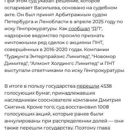
При этом суд указал: решение, которое
оспаривает Васильева, основано на судебном
акте. Он был принят Арбитражным судом
Петербурга и Ленобласти в апреле 2025 году по
иску Генпрокуратуры. Как
сообщал
"ДП",
надзорное ведомство просило признать
ничтожными ряд сделок с акциями ПНТ,
совершённых в 2016-2020 годах. Компании
"Туджунга Энтерпрайзис Лимитед", "Новомор
Димитед", "Алмонт Холдингс Лимитед" и ПНТ
выступали ответчиками по иску Генпрокуратуры.
В итоге в пользу государства
перешли
4538
голосующих бумаг, принадлежавших
наследникам сооснователя компании Дмитрия
Скигина. Кроме того, суд восстановил 1008
голосующих акций, которые ранее были
аннулированы при распределении долей — они
также перешли государству. Поэтому глава