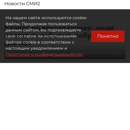
Новости СМИ2
На нашем сайте используются cookie-
файлы. Продолжая пользоваться
Бизнес на впечатлениях: люди
данным сайтом, вы подтверждаете
платят за событие, собранное
Понятно
свое согласие на использование
для них
файлов cookie в соответствии с
настоящим уведомлением и
Автор фото:
Максим Змеев
Политикой о конфиденциальности.
04 августа 2026
15:51
2926
Читайте нас в мессенджере Max
dp.ru
Все материалы автора
Летний календарь событий
обогатился во многих регионах.
Сегмент сегодня привлекателен как