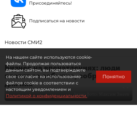
Присоединяйтесь!
Подписаться на новости
Новости СМИ2
На нашем сайте используются cookie-
файлы. Продолжая пользоваться
Бизнес на впечатлениях: люди
данным сайтом, вы подтверждаете
платят за событие, собранное
Понятно
свое согласие на использование
для них
файлов cookie в соответствии с
настоящим уведомлением и
Автор фото:
Максим Змеев
Политикой о конфиденциальности.
04 августа 2026
15:51
3083
Читайте нас в мессенджере Max
dp.ru