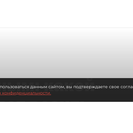
ным: какой
пользоваться данным сайтом, вы подтверждаете свое согла
о конфиденциальности.
дет возить
ых районов