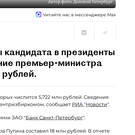
Автор фото:
Деловой Петербург
Читайте нас в мессенджере Max
 кандидата в президенты
ние премьер-министра
 рублей.
оторых числится 5,722 млн рублей. Cведения
Центризбиркомом, сообщает
РИА
"
Новости
"
.
иями ЗАО "
Банк Санкт-Петербург
".
а Путина составил 18 млн рублей. В отчете