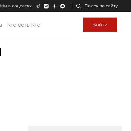
Мы в соцсетях:
Поиск по сайту
а
Кто есть Кто
Войти
л