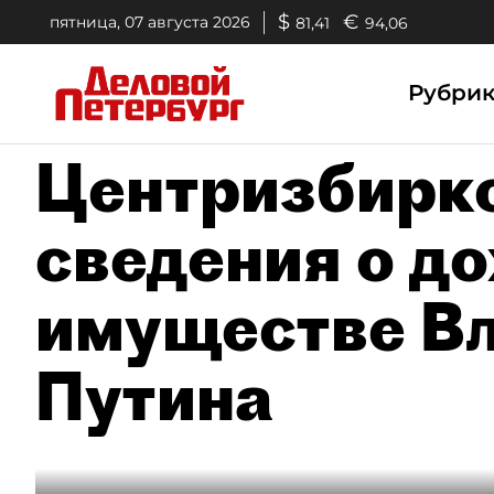
$
€
пятница, 07 августа 2026
81,41
94,06
Рубри
Центризбирк
сведения о до
имуществе В
Путина