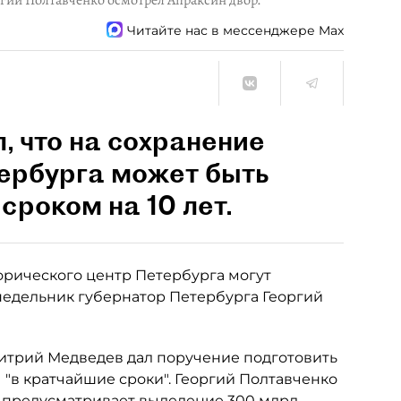
ргий Полтавченко осмотрел Апраксин двор.
Читайте нас в мессенджере Max
, что на сохранение
тербурга может быть
сроком на 10 лет.
рического центр Петербурга могут
онедельник губернатор Петербурга Георгий
митрий Медведев дал поручение подготовить
"в кратчайшие сроки". Георгий Полтавченко
у предусматривает выделение 300 млрд