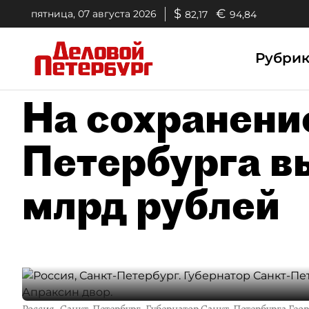
$
€
пятница, 07 августа 2026
82,17
94,84
Рубри
На сохранени
Петербурга в
млрд рублей