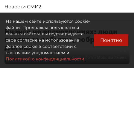
Новости СМИ2
На нашем сайте используются cookie-
файлы. Продолжая пользоваться
Бизнес на впечатлениях: люди
данным сайтом, вы подтверждаете
платят за событие, собранное
Понятно
свое согласие на использование
для них
файлов cookie в соответствии с
настоящим уведомлением и
Автор фото:
Максим Змеев
Политикой о конфиденциальности.
04 августа 2026
15:51
4112
Читайте нас в мессенджере Max
dp.ru
Все материалы автора
Летний календарь событий
обогатился во многих регионах.
Сегмент сегодня привлекателен как