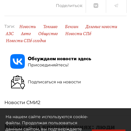
Поделиться:
Новость
Топливо
Бензин
Деловые новости
Тэги:
АЗС
Авто
Общество
Новости СПб
Новости СПб сегодня
Обсуждаем новости здесь
Присоединяйтесь!
Подписаться на новости
Новости СМИ2
На нашем сайте используются cookie-
файлы. Продолжая пользоваться
Бизнес на впечатлениях: люди
данным сайтом, вы подтверждаете