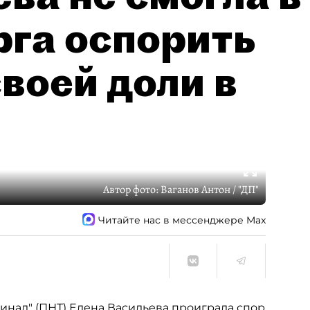
рга оспорить
воей доли в
Автор фото:
Ваганов Антон / "ДП"
Читайте нас в мессенджере Max
нал" (ПНТ) Елена Васильева проиграла спор