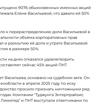
 выпущено 9076 обыкновенных именных акций
ежала Елене Васильевой, что давало ей 50%
ело к перераспределению доли Васильевой в
альности объёма корпоративных прав
ал и размытию её доли и утрате Васильевой
тия в размере 50%.
ти на днях отказался удовлетворить
составляет сейчас 45% акций ПНТ.
ет Васильева, основано на судебном акте. Он
нобласти в апреле 2025 году по иску
едомство просило признать ничтожными ряд
 годах. Компании "Туджунга Энтерпрайзис
с Лимитед" и ПНТ выступали ответчиками по