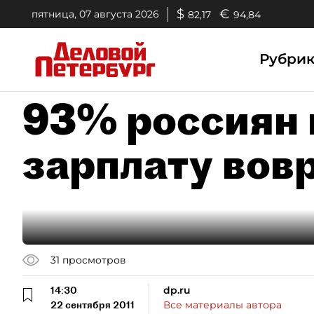
$
€
пятница, 07 августа 2026
82,17
94,84
Рубри
93% россиян 
зарплату вов
31
просмотров
14:30
dp.ru
22 сентября 2011
Все материалы автора