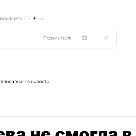
и нажмите
+
Поделиться:
дписаться на новости
ва не смогла в