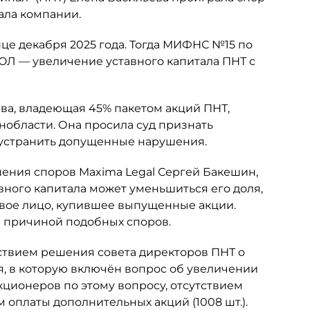
ала компании.
це декабря 2025 года. Тогда МИФНС №15 по
ЮЛ — увеличение уставного капитала ПНТ с
ьева, владеющая 45% пакетом акций ПНТ,
нобласти. Она просила суд признать
 устранить допущенные нарушения.
шения споров Maxima Legal Сергей Бакешин,
вного капитала может уменьшиться его доля,
овое лицо, купившее выпущенные акции.
ся причиной подобных споров.
ствием решения совета директоров ПНТ о
я, в которую включён вопрос об увеличении
кционеров по этому вопросу, отсутствием
 оплаты дополнительных акций (1008 шт.).