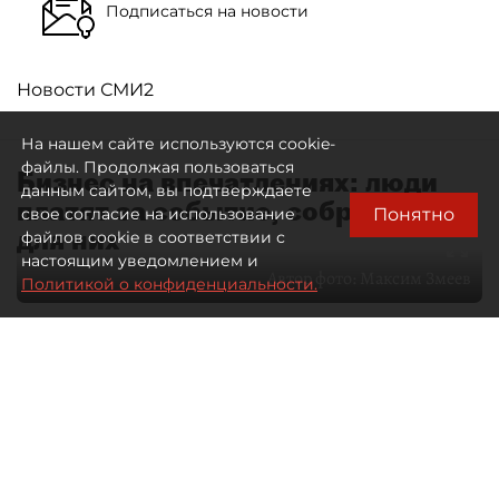
Подписаться на новости
Новости СМИ2
На нашем сайте используются cookie-
файлы. Продолжая пользоваться
Бизнес на впечатлениях: люди
данным сайтом, вы подтверждаете
платят за событие, собранное
Понятно
свое согласие на использование
для них
файлов cookie в соответствии с
настоящим уведомлением и
Автор фото:
Максим Змеев
Политикой о конфиденциальности.
04 августа 2026
15:51
3532
Читайте нас в мессенджере Max
dp.ru
Все материалы автора
Летний календарь событий