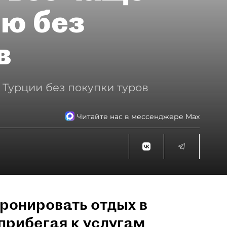
ию без
в
 Турции без покупки туров
Читайте нас в мессенджере Max
ронировать отдых в
прибегая к услугам