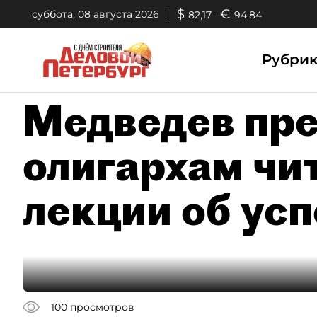
$
€
суббота, 08 августа 2026
82,17
94,84
Рубри
Медведев пр
олигархам чи
лекции об усп
100
просмотров