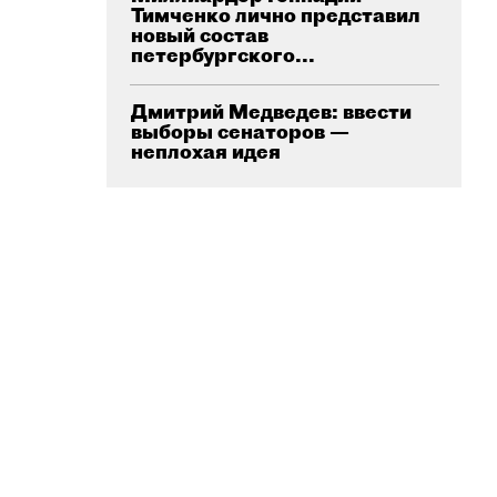
Тимченко лично представил
новый состав
петербургского...
Дмитрий Медведев: ввести
выборы сенаторов —
неплохая идея