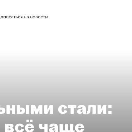
дписаться на новости
ьными стали:
 всё чаще