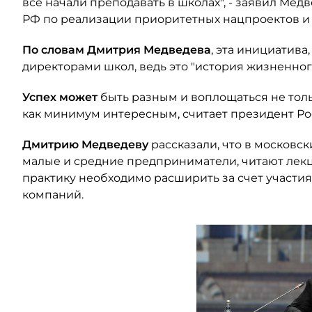
все начали преподавать в школах", - заявил Ме
РФ по реализации приоритетных нацпроектов и
По словам Дмитрия Медведева
, эта инициатива
директорами школ, ведь это "история жизненного
Успех может
быть разным и воплощаться не тольк
как минимум интересным, считает президент Ро
Дмитрию Медведеву
рассказали, что в московск
малые и средние предприниматели, читают лекци
практику необходимо расширить за счет участи
компаний.