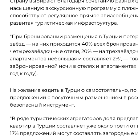
Страну выбирают благодаря сочетанию разных ф
насыщенную экскурсионную программу с пляжны
способствуют регулярное прямое авиасообщени
развитая туристическая инфраструктура.
"При бронировании размещения в Турции петер
звёзд — на них приходится 40% всех бронирован
четырехзвёздочные отели, 20% — на трехзвёздоч
апартаментов небольшая и составляет 2%", — го
забронированной ночи в отелях и апартаментах 
год к году).
На желание ездить в Турцию самостоятельно, по
предложений с посуточным размещением в росс
безопасный инструмент.
"В ряде туристических агрегаторов доля предл
квартир в Турции составляет уже около трети от
17% предложений могут составлять загородные 