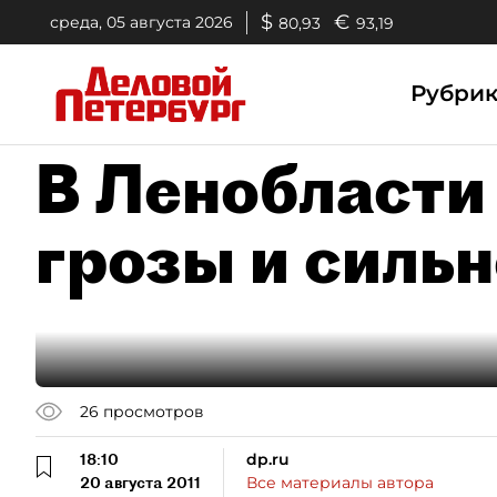
$
€
среда, 05 августа 2026
80,93
93,19
Рубри
В Ленобласти
грозы и силь
26
просмотров
18:10
dp.ru
20 августа 2011
Все материалы автора