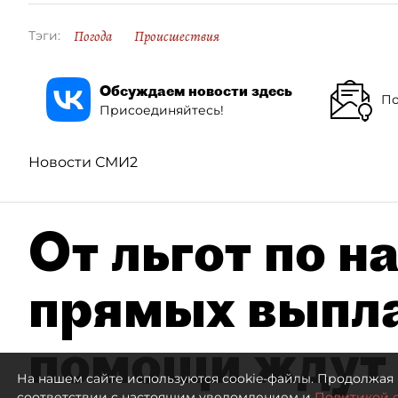
Погода
Происшествия
Тэги:
Обсуждаем новости здесь
По
Присоединяйтесь!
Новости СМИ2
От льгот по н
прямых выпла
помощи ждут
На нашем сайте используются cookie-файлы. Продолжая 
соответствии с настоящим уведомлением и
Политикой 