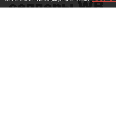
селлеры WB
Эксперты заявили об ущербе на 300
Склад Wildberries
587
просмотров
18:43
Дарья Зайцева, Дарья Дмитр
05 августа 2026
Все материалы автора
Власти пообещали поддержку селлерам, пострада
под Петербургом. Сами предприниматели в разг
будут не только льготы по налогам и послаблен
поддержка от властей. Подробности — в материал