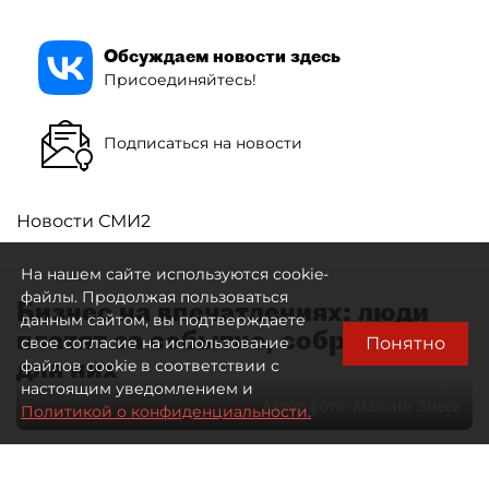
Обсуждаем новости здесь
Присоединяйтесь!
Подписаться на новости
Новости СМИ2
На нашем сайте используются cookie-
файлы. Продолжая пользоваться
Бизнес на впечатлениях: люди
данным сайтом, вы подтверждаете
платят за событие, собранное
Понятно
свое согласие на использование
для них
файлов cookie в соответствии с
настоящим уведомлением и
Автор фото:
Максим Змеев
Политикой о конфиденциальности.
04 августа 2026
15:51
3681