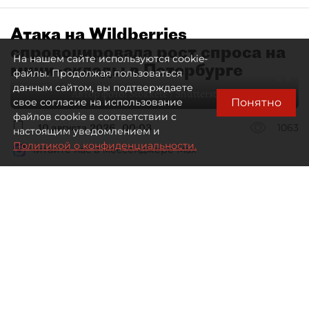
Атака на Wildberries
спровоцировала рост спроса на
На нашем сайте используются cookie-
мини–склады в Петербурге
файлы. Продолжая пользоваться
данным сайтом, вы подтверждаете
Автор фото:
Stokkete / Shutterstock / FOTODOM
Понятно
свое согласие на использование
файлов cookie в соответствии с
10 августа 2026
00:03
1063
настоящим уведомлением и
Политикой о конфиденциальности.
Читайте нас в мессенджере Max
Евгения Иванова
Все материалы автора
Пожары на складах Wildberries
изменят не только логистическую
систему самого маркетплейса,
но и весь рынок складской
недвижимости Петербурга