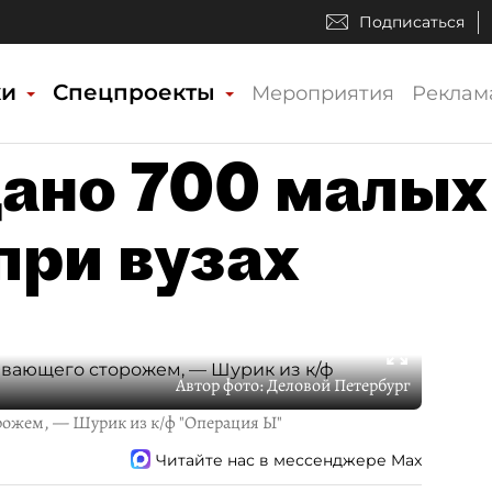
Подписаться
ки
Спецпроекты
Мероприятия
Реклам
дано 700 малых
при вузах
Автор фото:
Деловой Петербург
рожем, — Шурик из к/ф "Операция Ы"
Читайте нас в мессенджере Max