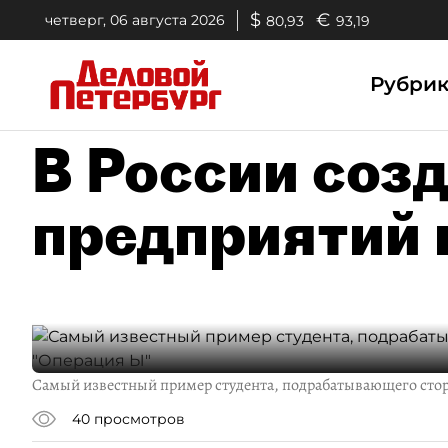
$
€
четверг, 06 августа 2026
80,93
93,19
Рубри
В России соз
предприятий 
Самый известный пример студента, подрабатывающего сто
40
просмотров