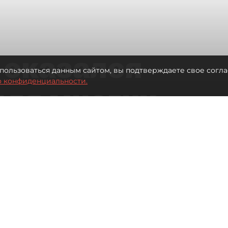
 оказался
пользоваться данным сайтом, вы подтверждаете свое согла
о конфиденциальности.
для многих
 центре
Читайте нас в мессенджере Max