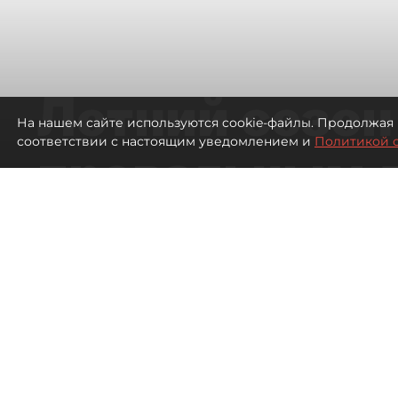
Летний сезон
На нашем сайте используются cookie-файлы. Продолжая 
соответствии с настоящим уведомлением и
Политикой 
провальным 
ресторанов в
Петербурга
1918
просмотров
00:00
Дарья Дмитриева