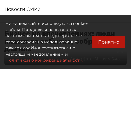
Новости СМИ2
На нашем сайте используются cookie-
файлы. Продолжая пользоваться
Бизнес на впечатлениях: люди
данным сайтом, вы подтверждаете
платят за событие, собранное
Понятно
свое согласие на использование
для них
файлов cookie в соответствии с
настоящим уведомлением и
Автор фото:
Максим Змеев
Политикой о конфиденциальности.
04 августа 2026
15:51
2349
Читайте нас в мессенджере Max
dp.ru
Все материалы автора
Летний календарь событий
обогатился во многих регионах.
Сегмент сегодня привлекателен как