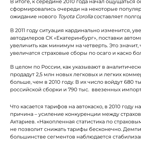
В итоге, к середине 2010 года начал ощущаться 
сформировались очереди на некоторые популя
ожидание нового
Toyota Corolla
составляет полгод
В 2011 году ситуация кардинально изменится, у
автодилеров СК «Екатеринбург», поставки автом
увеличить как минимум на четверть. Это значит, 
увеличатся страховые сборы по осаго и каско бо
В целом по России, как указывают в аналитическо
продадут 2,5 млн новых легковых и легких комме
больше, чем в 2010 году. В их число войдут 680 т
российской сборки и 790 тыс. ввезенных импор
Что касается тарифов на автокаско, в 2010 году 
причина – усиление конкуренции между страхо
Ахтариев. «Накопленная статистика по страховы
не позволит снижать тарифы бесконечно. Демпи
большинстве сегментов наблюдается стабилизация