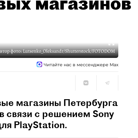
вых магазинов
втор фото:
Lutsenko_Oleksandr/Shutterstock/FOTODOM
Читайте нас в мессенджере Max
вые магазины Петербурга
в связи с решением Sony
ля PlayStation.