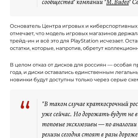
сообщества" компании "
М.Видео
" С
Основатель Центра игровых и киберспортивны
отмечает, что модель игровых магазинов держала
трейд–ин и всё это для PlayStation исчезает. Ост
остатки, которые, напротив, обретут коллекцион
В целом отказ от дисков для россиян — особая пр
года, и диски оставались единственным легальн
новинки будут доступны только через серые сх
“
"В таком случае краткосрочный ро
уже сейчас. Но дорожать будут не 
топовые эксклюзивы — по аналогии с
релизы сегодня стоят в разы дорож