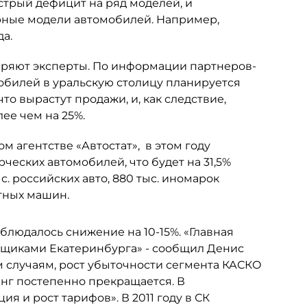
острый дефицит на ряд моделей, и
рные модели автомобилей. Например,
а.
веряют эксперты. По информации партнеров-
обилей в уральскую столицу планируется
что вырастут продажи, и, как следствие,
лее чем на 25%.
м агентстве «Автостат», в этом году
рческих автомобилей, что будет на 31,5%
ыс. российских авто, 880 тыс. иномарок
тных машин.
наблюдалось снижение на 10-15%. «Главная
вщиками Екатеринбурга» - сообщил Денис
м случаям, рост убыточности сегмента КАСКО
нг постепенно прекращается. В
 и рост тарифов». В 2011 году в СК