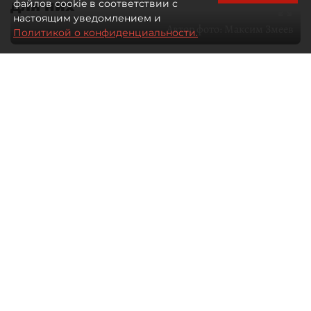
для них
файлов cookie в соответствии с
настоящим уведомлением и
Автор фото:
Максим Змеев
Политикой о конфиденциальности.
04 августа 2026
15:51
4221
Читайте нас в мессенджере Max
dp.ru
Все материалы автора
Летний календарь событий
обогатился во многих регионах.
Сегмент сегодня привлекателен как
для культурных институтов, так и для
бизнеса из "непрофильных" сфер.
Каким должен быть современный
фестиваль, чтобы оставаться
востребованным в условиях высокой
конкуренции, а также почему зритель