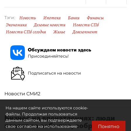
Новость
Ипотека
Банки
Финансы
Тэги:
Экономика
Деловые новости
Новости СПб
Новости СПб сегодня
Жилье
Девелопмент
Обсуждаем новости здесь
Присоединяйтесь!
Подписаться на новости
Новости СМИ2
На нашем сайте используются cookie-
файлы. Продолжая пользоваться
Бизнес на впечатлениях: люди
данным сайтом, вы подтверждаете
платят за событие, собранное
Понятно
свое согласие на использование