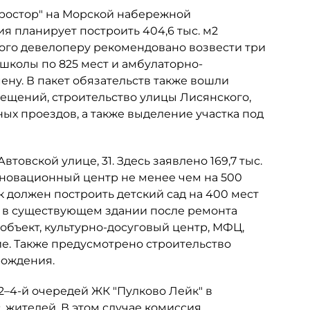
Простор" на Морской набережной
ия планирует построить 404,6 тыс. м2
этого девелоперу рекомендовано возвести три
 школы по 825 мест и амбулаторно-
ну. В пакет обязательств также вошли
мещений, строительство улицы Лисянского,
х проездов, а также выделение участка под
товской улице, 31. Здесь заявлено 169,7 тыс.
инновационный центр не менее чем на 500
к должен построить детский сад на 400 мест
ь в существующем здании после ремонта
объект, культурно-досуговый центр, МФЦ,
е. Также предусмотрено строительство
рождения.
 2–4-й очередей ЖК "Пулково Лейк" в
. жителей. В этом случае комиссия