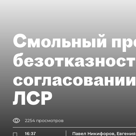
Смольный пр
безотказност
согласовании
ЛСР
2254
просмотров
16:37
Павел Никифоров, Евгения