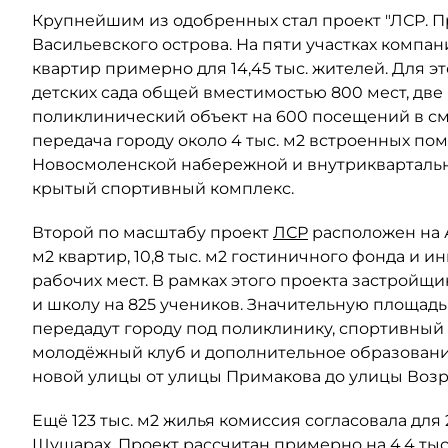
Крупнейшим из одобренных стал проект "ЛСР. 
Васильевского острова. На пяти участках компан
квартир примерно для 14,45 тыс. жителей. Для 
детских сада общей вместимостью 800 мест, две
поликлинический объект на 600 посещений в сме
передача городу около 4 тыс. м2 встроенных по
Новосмоленской набережной и внутриквартальны
крытый спортивный комплекс.
Второй по масштабу проект
ЛСР
расположен на Ав
м2 квартир, 10,8 тыс. м2 гостиничного фонда и 
рабочих мест. В рамках этого проекта застройщи
и школу на 825 учеников. Значительную площад
передадут городу под поликлинику, спортивный 
молодёжный клуб и дополнительное образовани
новой улицы от улицы Примакова до улицы Воз
Ещё 123 тыс. м2 жилья комиссия согласовала для
Шушарах. Проект рассчитан примерно на 4,4 тыс