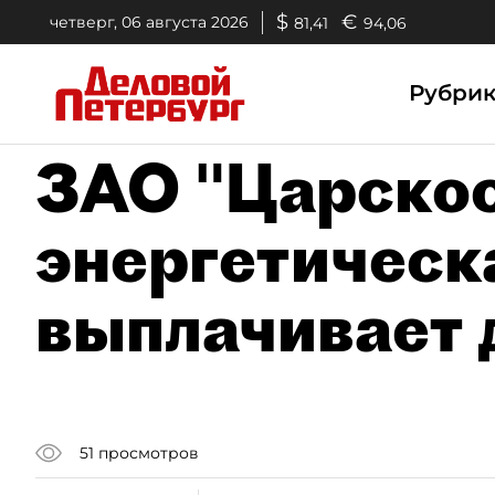
$
€
четверг, 06 августа 2026
81,41
94,06
Рубри
ЗАО "Царско
энергетическ
выплачивает
51
просмотров