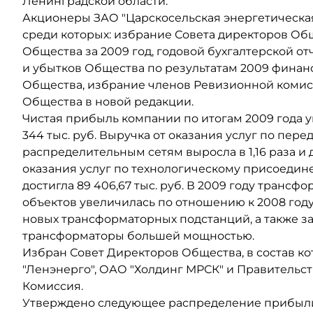
Ленинградской области.
Акционеры ЗАО "Царскосельская энергетическая
среди которых: избрание Совета директоров Общ
Общества за 2009 год, годовой бухгалтерской от
и убытков Общества по результатам 2009 финанс
Общества, избрание членов Ревизионной комис
Общества в новой редакции.
Чистая прибыль компании по итогам 2009 года ув
344 тыс. руб. Выручка от оказания услуг по пер
распределительным сетям выросла в 1,16 раза и до
оказания услуг по технологическому присоедине
достигла 89 406,67 тыс. руб. В 2009 году тран
объектов увеличилась по отношению к 2008 году 
новых трансформаторных подстанций, а также з
трансформаторы большей мощностью.
Избран Совет Директоров Общества, в состав к
"Ленэнерго", ОАО "Холдинг МРСК" и Правительс
Комиссия.
Утверждено следующее распределение прибыли