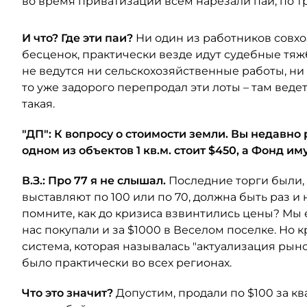
во время приватизации всем нарезали паи, по т
И что? Где эти паи?
Ни один из работников совхо
бесценок, практически везде идут судебные тяж
не ведутся ни сельскохозяйственные работы, ни с
то уже задорого перепродал эти лоты – там веде
такая.
"ДП": К вопросу о стоимости земли. Вы недавно
одном из объектов 1 кв.м. стоит $450, а Фонд и
В.З.: Про 77 я не слышал.
Последние торги были, 
выставляют по 100 или по 70, должна быть раз 
помните, как до кризиса взвинтились цены? Мы ещ
нас покупали и за $1000 в Веселом поселке. Но 
система, которая называлась "актуализация рыно
было практически во всех регионах.
Что это значит?
Допустим, продали по $100 за к