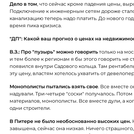
Дело в том
, что сейчас кроме падения цены, вы
Подключение к инженерным сетям дороже стало,
канализацию теперь надо платить. До нового года
время пика кризиса.
"ДП": Какой ваш прогноз о ценах на недвижимо
В.З.: Про "пузырь" можно говорить
только на мо
и тем более к регионам я бы этого говорить не с
появился внутри Садового кольца. Там рентабельн
эту цену, властям хотелось ухватить от девелопе
Монополисты пытались взять свое
. Все вместе 
надували. Три-четыре "соски" получалось. Пото
материалов, монополисты. Все вместе дули, а ко
одни строители.
В Питере не было необоснованно высоких цен.
завышена, сейчас она низкая. Ничего страшного,