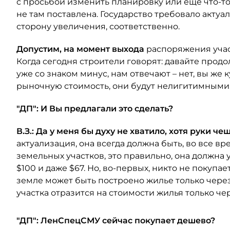
с просьбой изменить планировку или еще что-то
не там поставлена. Государство требовало актуа
сторону увеличения, соответственно.
Допустим, на момент выхода
распоряжения участ
Когда сегодня строители говорят: давайте прод
уже со знаком минус, нам отвечают – нет, вы же 
рыночную стоимость, они будут нелигитимными
"ДП": И Вы предлагали это сделать?
В.З.: Да у меня бы духу не хватило, хотя руки че
актуализация, она всегда должна быть, во все в
земельных участков, это правильно, она должна
$100 и даже $67. Но, во-первых, никто не покупает
земле может быть построено жилье только через
участка отразится на стоимости жилья только че
"ДП": ЛенСпецСМУ сейчас покупает дешево?