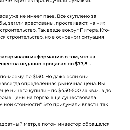
ри-четыре гектара. Вручили бумажки.
зов уже не имеет паев. Все скуплено за
бы, земли арестованы, простаивают, на них
троительство. Так везде вокруг Питера. Кто-
тся строительство, но в основном ситуация
 раскрывали информацию о том, что на
мущества недавно продавал по $77,8…
по-моему, по $130. Но даже если они
и навсегда определенная рыночная цена. Вы
е ничего купили – по $450-500 за кв.м., а до
кроме цены на торгах еще существовала
чной стоимости". Это придумали власти, так
вадратный метр, а потом инвестор обращался