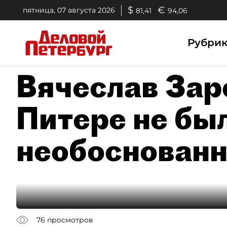
$
€
пятница, 07 августа 2026
81,41
94,06
Рубри
Вячеслав Зар
Питере не бы
необоснованн
76
просмотров