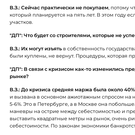
В.З.: Сейчас практически не покупаем
, потому ч
который планируется на пять лет. В этом году ес
участков.
"ДП": Что будет со строителями, которые не усп
В.З.: Их могут изъять
в собственность государства
были куплены, не вернут. Процедуры, которая пр
"ДП": В связи с кризисом как-то изменились п
рынке?
В.З.: До кризиса средняя маржа была около 40%
и вызвана в основном ажиотажным спросом на н
5-6%. Это в Петербурге, а в Москве она побольш
маневры на острие между себестоимостью и пре
выставить квадратные метры на рынок, очень ри
себестоимости. По законам экономики банкротст