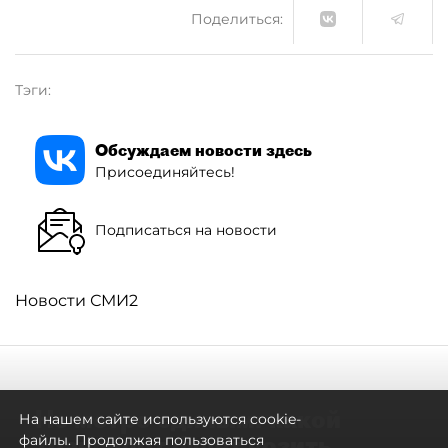
Поделиться:
Тэги:
Обсуждаем новости здесь
Присоединяйтесь!
Подписаться на новости
Новости СМИ2
Не метро единым: какой
На нашем сайте используются cookie-
транспорт будет возить
файлы. Продолжая пользоваться