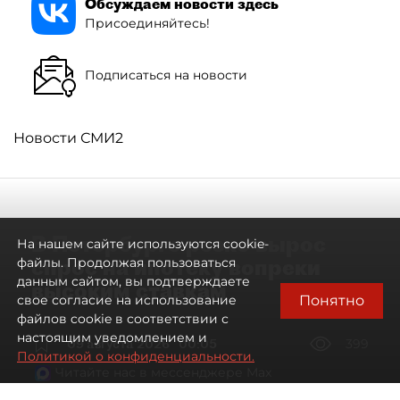
Обсуждаем новости здесь
Присоединяйтесь!
Подписаться на новости
Новости СМИ2
В Петербурге резко вырос
На нашем сайте используются cookie-
спрос на ипотеку вопреки
файлы. Продолжая пользоваться
данным сайтом, вы подтверждаете
высоким ставкам
Понятно
свое согласие на использование
файлов cookie в соответствии с
настоящим уведомлением и
09 августа 2026
00:05
399
Политикой о конфиденциальности.
Читайте нас в мессенджере Max