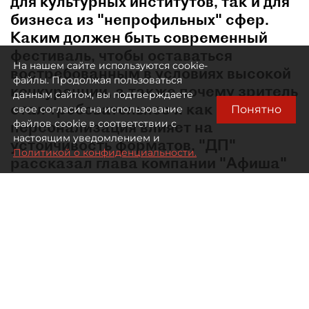
для культурных институтов, так и для
бизнеса из "непрофильных" сфер.
Каким должен быть современный
фестиваль, чтобы оставаться
На нашем сайте используются cookie-
востребованным в условиях высокой
файлы. Продолжая пользоваться
конкуренции, а также почему зритель
данным сайтом, вы подтверждаете
стал требовательнее и как
Понятно
свое согласие на использование
персонализация влияет на
файлов cookie в соответствии с
настоящим уведомлением и
устойчивость форматов, "ДП"
Политикой о конфиденциальности.
рассказал глава компании "Афиша"
Евгений Сидоров.
В какой момент лето перестало быть мёртвым
сезоном в сфере культурных событий?
— Сама логика низкого сезона ушла в тот
момент, когда свободное время стало