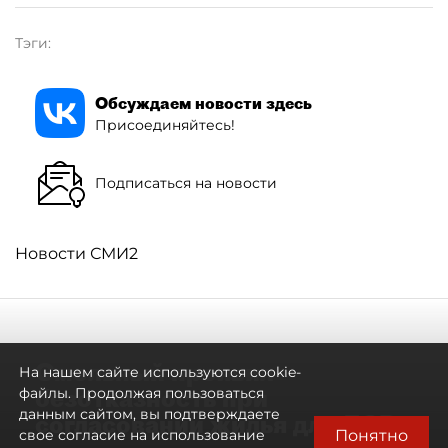
Тэги:
Обсуждаем новости здесь
Присоединяйтесь!
Подписаться на новости
Новости СМИ2
Смольный проявил
На нашем сайте используются cookie-
безотказность при
файлы. Продолжая пользоваться
данным сайтом, вы подтверждаете
согласовании жилья для ЛСР
Понятно
свое согласие на использование