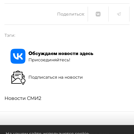
Поделиться:
Тэги:
Обсуждаем новости здесь
Присоединяйтесь!
Подписаться на новости
Новости СМИ2
Самостоятельными стали:
На нашем сайте используются cookie-