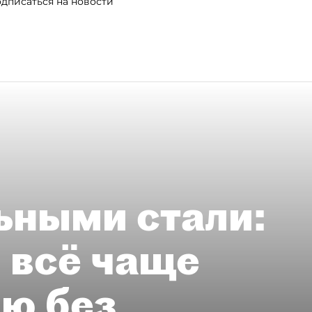
дписаться на новости
ьными стали:
 всё чаще
ию без