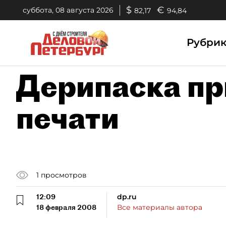
$
€
суббота, 08 августа 2026
82,17
94,84
Рубри
Дерипаска пр
печати
1
просмотров
12:09
dp.ru
18 февраля 2008
Все материалы автора