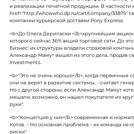
и реализации печатной продукции. В частности 
href="http://whoiswho.dp.ru/cart/company/33875" 
компании курьерской доставки Pony Express.
<b>До Олега Дерипаски </b>крупнейшим акцион
которого сейчас 36% акций торговой сети. До 
бизнес: их структуры владели страховой компани
Александр Мамут вышел из этого дела, продав св
Investments.
<b>"Это не очень хорошо</b>, когда первичные со
они не верят в развитие системы, - считает ген
Но с другой стороны, если Александр Мамут хоте
мешали, возможно, он нашел покупателя из круг
руки".
<b>"Концепция у них</b> современная и нормаль
Котов. – Но основная проблема – их команда не о
риски".