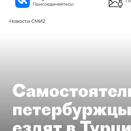
По
Присоединяйтесь!
Новости СМИ2
Самостоятел
петербуржцы
ездят в Турц