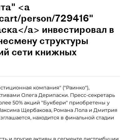
та" <a
/cart/person/729416"
ска</a> инвестировал в
знесмену структуры
ий сети книжных
стиционная компания" ("Раинко"),
ивами Олега Дерипаски. Пресс-секретарь
олее 50% акций "Букбери" приобретены у
Максима Щербакова, Романа Лола и Дмитрия
азглашается, находится в финальной стадии
сть и другие активы в сегменте дистрибуции