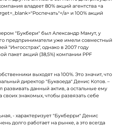
компания владеет 80% акций агентства <a
target=_blank>"Роспечать"</a> и 100% акций
ером "Букбери" был Александр Мамут, у
этого предприниматели уже имели совместный
ей "Ингосстрах", однако в 2007 году
ой пакет акций (38,5%) компании PPF
бственники выходят на 100%. Это значит, что
еральный директор "Буквоеда" Денис Котов. –
л развивать данный актив, а остальные ему
а своих знакомых, чтобы развязать себе
ная, - характеризует "Букберри" Денис
чень долго работает на рынке, а это всегда