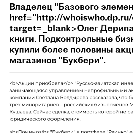
Владелец "Базового элемен
href="http://whoiswho.dp.ru
target=_blank>Олег Дерипа
книги. Подконтрольные би
купили более половины акц
магазинов "Букбери".
<b>Акции приобрела</b> "Русско-азиатская инве
занимающаяся управлением непрофильными акт
компании Светлана Болдырева рассказала, что б
трех миноритариев – российских бизнесменов 
Кушаева. Сейчас сделка, стоимость которой не р
юридического оформления.
<b>Помимо</b> "Букбери" в портфеле "Раинко" е