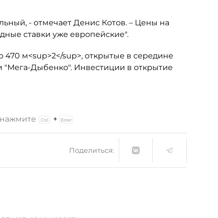
ный, - отмечает Денис Котов. – Цены на
ендные ставки уже европейские".
о 470 м<sup>2</sup>, открытые в середине
 и "Мега-Дыбенко". Инвестиции в открытие
и нажмите
+
Поделиться: