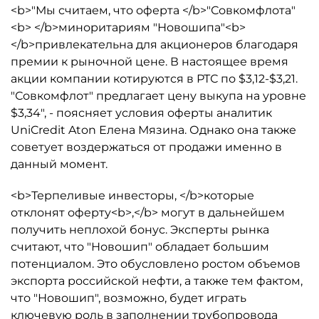
<b>"Мы считаем, что оферта </b>"Совкомфлота"
<b> </b>миноритариям "Новошипа"<b>
</b>привлекательна для акционеров благодаря
премии к рыночной цене. В настоящее время
акции компании котируются в РТС по $3,12-$3,21.
"Совкомфлот" предлагает цену выкупа на уровне
$3,34", - поясняет условия оферты аналитик
UniCredit Aton Елена Мязина. Однако она также
советует воздержаться от продажи именно в
данный момент.
<b>Терпеливые инвесторы, </b>которые
отклонят оферту<b>,</b> могут в дальнейшем
получить неплохой бонус. Эксперты рынка
считают, что "Новошип" обладает большим
потенциалом. Это обусловлено ростом объемов
экспорта российской нефти, а также тем фактом,
что "Новошип", возможно, будет играть
ключевую роль в заполнении трубопровода