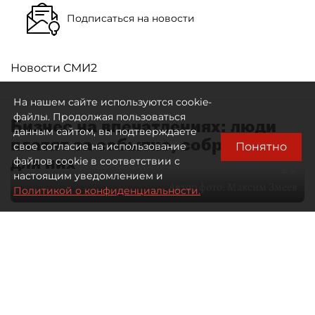
Подписаться на новости
Новости СМИ2
На нашем сайте используются cookie-
файлы. Продолжая пользоваться
Бизнес на впечатлениях: люди
данным сайтом, вы подтверждаете
платят за событие, собранное
Понятно
свое согласие на использование
для них
файлов cookie в соответствии с
настоящим уведомлением и
Автор фото:
Максим Змеев
Политикой о конфиденциальности.
04 августа 2026
15:51
2881
Читайте нас в мессенджере Max
dp.ru
Все материалы автора