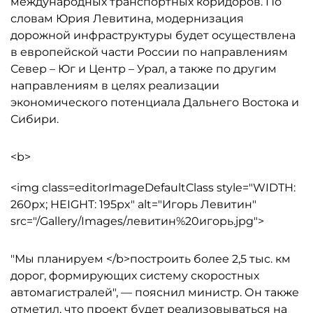
международных транспортных коридоров. По
словам Юрия Левитина, модернизация
дорожной инфраструктуры будет осуществлена
в европейской части России по направлениям
Север – Юг и Центр – Урал, а также по другим
направлениям в целях реализации
экономического потенциала Дальнего Востока и
Сибири.
<b>
<img class=editorImageDefaultClass style="WIDTH:
260px; HEIGHT: 195px" alt="Игорь Левитин"
src="/Gallery/Images/левитин%20игорь.jpg">
"Мы планируем </b>построить более 2,5 тыс. км
дорог, формирующих систему скоростных
автомагистралей", — пояснил министр. Он также
отметил, что проект будет реализовываться на