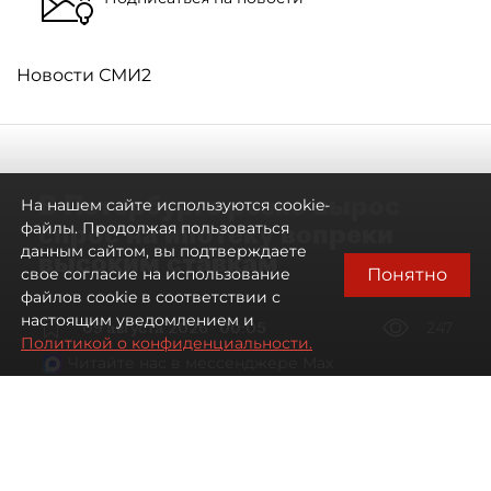
Новости СМИ2
В Петербурге резко вырос
На нашем сайте используются cookie-
спрос на ипотеку вопреки
файлы. Продолжая пользоваться
данным сайтом, вы подтверждаете
высоким ставкам
Понятно
свое согласие на использование
файлов cookie в соответствии с
настоящим уведомлением и
09 августа 2026
00:05
247
Политикой о конфиденциальности.
Читайте нас в мессенджере Max
Евгений Петров
Все материалы автора