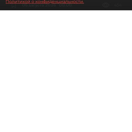
Политикой о конфиденциальности.
06 августа 2026
00:00
454
Читайте нас в мессенджере Max
Дарья Дмитриева
Все материалы автора
Автор фото:
Мартьян Фролов / "ДП"
Петербургские рестораторы
столкнулись со снижением трафика
и доходов, особенно на Невском
проспекте, где уже второй год подряд
нельзя ставить летние веранды.
По данным Focus Technologies, летом 2026 года
количество заказов в кафе и ресторанах
Петербурга снизилось на 8,1% к лету 2025 года.