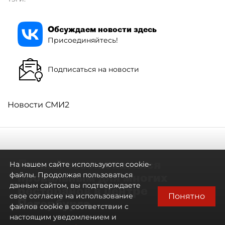
Обсуждаем новости здесь
Присоединяйтесь!
Подписаться на новости
Новости СМИ2
Летний сезон оказался
На нашем сайте используются cookie-
провальным для многих
файлы. Продолжая пользоваться
данным сайтом, вы подтверждаете
ресторанов в центре
Понятно
свое согласие на использование
Петербурга
файлов cookie в соответствии с
настоящим уведомлением и