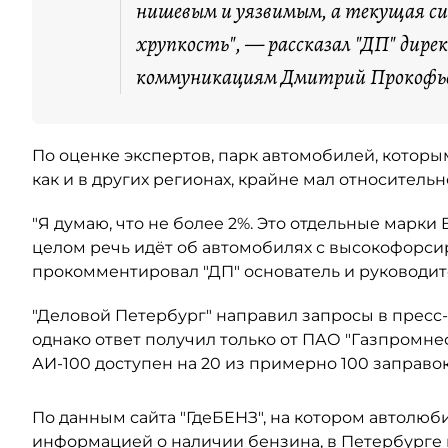
нишевым и уязвимым, а текущая с
хрупкость", — рассказал "ДП" дире
коммуникациям Дмитрий Прокофь
По оценке экспертов, парк автомобилей, котор
как и в других регионах, крайне мал относитель
"Я думаю, что не более 2%. Это отдельные марки
целом речь идёт об автомобилях с высокофорси
прокомментировал "ДП" основатель и руководит
"Деловой Петербург" направил запросы в пресс
однако ответ получил только от ПАО "Газпромне
АИ-100 доступен на 20 из примерно 100 заправо
По данным сайта "ГдеБЕНЗ", на котором автолюб
информацией о наличии бензина, в Петербурге 