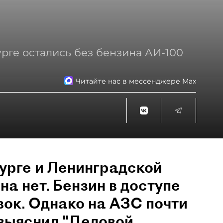
рге остались без бензина АИ-100
Читайте нас в мессенджере Max
урге и Ленинградской
на нет. Бензин в доступе
вок. Однако на АЗС почти
 выяснил "Деловой