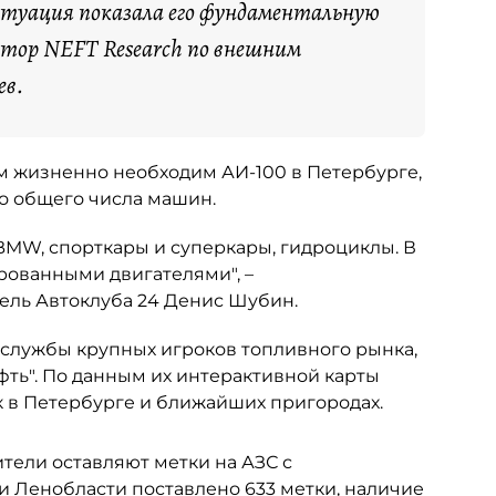
итуация показала его фундаментальную
ктор NEFT Research по внешним
ев.
ым жизненно необходим АИ-100 в Петербурге,
но общего числа машин.
 BMW, спорткары и суперкары, гидроциклы. В
рованными двигателями", –
ель Автоклуба 24 Денис Шубин.
-службы крупных игроков топливного рынка,
фть". По данным их интерактивной карты
к в Петербурге и ближайших пригородах.
ители оставляют метки на АЗС с
и Ленобласти поставлено 633 метки, наличие