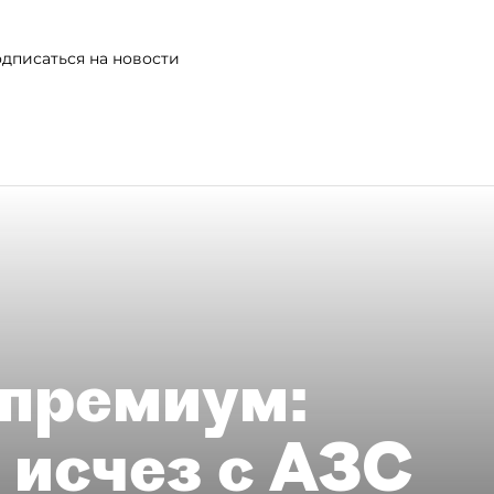
дписаться на новости
премиум:
 исчез с АЗС