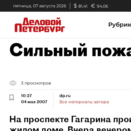
$
€
пятница, 07 августа 2026
81,41
94,06
Рубри
Сильный пожа
3
просмотров
10:27
dp.ru
04 мая 2007
Все материалы автора
На проспекте Гагарина про
жилом доме. Вчера вечеро