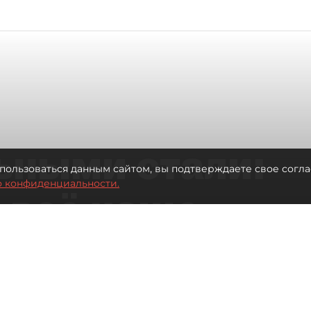
ьными стали:
пользоваться данным сайтом, вы подтверждаете свое согла
о конфиденциальности.
 всё чаще
ию без
в