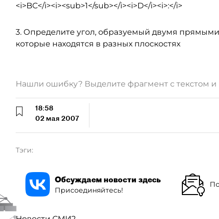
<i>BC</i><i><sub>1</sub></i><i>D</i><i>:</i>
3. Определите угол, образуемый двумя прямыми <i
которые находятся в разных плоскостях
Нашли ошибку? Выделите фрагмент с текстом 
18:58
02 мая 2007
Тэги:
Обсуждаем новости здесь
По
Присоединяйтесь!
Новости СМИ2