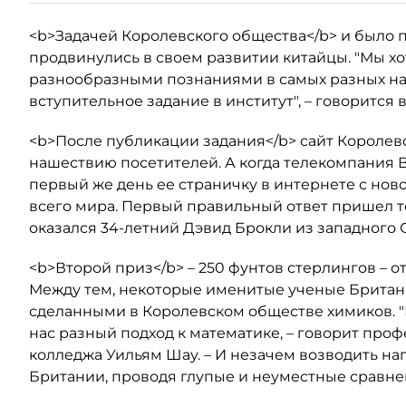
<b>Задачей Королевского общества</b> и было 
продвинулись в своем развитии китайцы. "Мы хо
разнообразными познаниями в самых разных нау
вступительное задание в институт", – говорится
<b>После публикации задания</b> сайт Короле
нашествию посетителей. А когда телекомпания B
первый же день ее страничку в интернете с нов
всего мира. Первый правильный ответ пришел т
оказался 34-летний Дэвид Брокли из западного С
<b>Второй приз</b> – 250 фунтов стерлингов – 
Между тем, некоторые именитые ученые Британ
сделанными в Королевском обществе химиков. "Н
нас разный подход к математике, – говорит про
колледжа Уильям Шау. – И незачем возводить н
Британии, проводя глупые и неуместные сравне