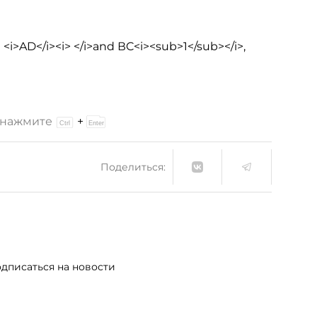
>AD</i><i> </i>and ВC<i><sub>1</sub></i>,
и нажмите
+
Поделиться:
дписаться на новости