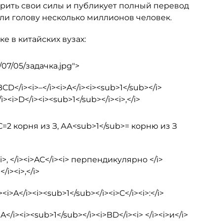
рить свои силы и публикует полный перевод
ли голову несколько миллионов человек.
е в китайских вузах:
/07/05/задачка.jpg">
/i><i>–</i><i>A</i><i><sub>1</sub></i>
i><i>D</i><i><sub>1</sub></i><i>,</i>
<i>С=2 корня из З, АА<sub>1</sub>= корню из З
i>, </i><i>AC</i><i> перпендикулярно </i>
i><i>,</i>
i>A</i><i><sub>1</sub></i><i>C</i><i>:</i>
i><i><sub>1</sub></i><i>BD</i><i> </i><i>и</i>