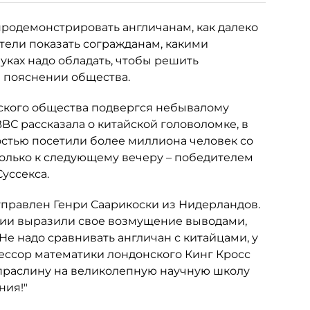
продемонстрировать англичанам, как далеко
тели показать согражданам, какими
ках надо обладать, чтобы решить
 в пояснении общества.
вского общества подвергся небывалому
BС рассказала о китайской головоломке, в
остью посетили более миллиона человек со
олько к следующему вечеру – победителем
уссекса.
отправлен Генри Саарикоски из Нидерландов.
ии выразили свое возмущение выводами,
е надо сравнивать англичан с китайцами, у
фессор математики лондонского Кинг Кросс
апраслину на великолепную научную школу
ния!"