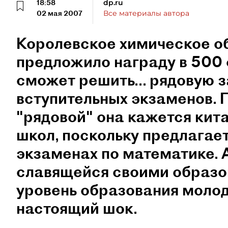
18:58
dp.ru
02 мая 2007
Все материалы автора
Королевское химическое о
предложило награду в 500 
сможет решить... рядовую 
вступительных экзаменов. П
"рядовой" она кажется ки
школ, поскольку предлагае
экзаменах по математике. А
славящейся своими образо
уровень образования моло
настоящий шок.