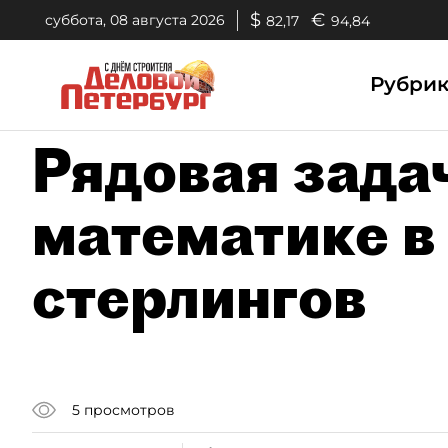
$
€
суббота, 08 августа 2026
82,17
94,84
Рубри
Рядовая зада
математике в
стерлингов
5
просмотров