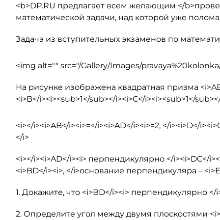
<b>DP.RU предлагает всем желающим </b>прове
математической задачи, над которой уже полома
Задача из вступительных экзаменов по математик
<img alt="" src="/Gallery/Images/pravaya%20kolonka
На рисунке изображена квадратная призма <i>ABCD<
<i>B</i><i><sub>1</sub></i><i>C</i><i><sub>1</sub></
<i></i><i>AB</i><i>=</i><i>AD</i><i>=2, </i><i>D</i>
</i>
<i></i><i>AD</i><i> перпендикулярно </i><i>DC</i><
<i>BD</i><i>, </i>основание перпендикуляра – <i>E</
1. Докажите, что <i>BD</i><i> перпендикулярно </i><
2. Определите угол между двумя плоскостями <i>A</