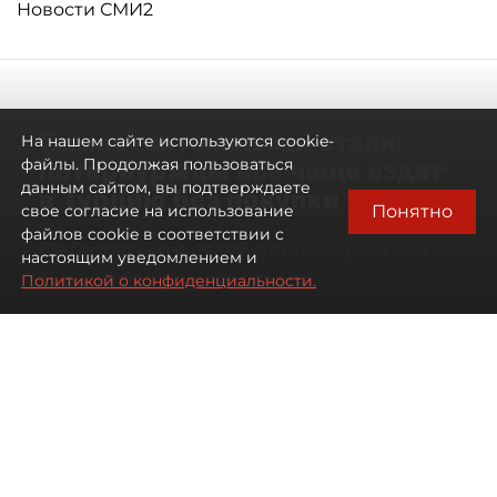
Новости СМИ2
Самостоятельными стали:
На нашем сайте используются cookie-
петербуржцы всё чаще ездят
файлы. Продолжая пользоваться
данным сайтом, вы подтверждаете
в Турцию без покупки туров
Понятно
свое согласие на использование
файлов cookie в соответствии с
Петербуржцы стали чаще отдыхать в
настоящим уведомлением и
Турции без покупки туров
Политикой о конфиденциальности.
08 августа 2026
00:05
2344
Читайте нас в мессенджере Max
Дарья Дмитриева
Все материалы автора