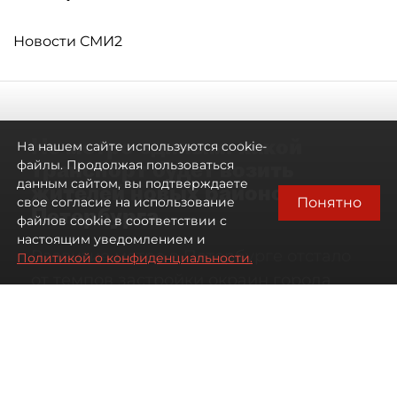
Новости СМИ2
Не метро единым: какой
На нашем сайте используются cookie-
транспорт будет возить
файлы. Продолжая пользоваться
данным сайтом, вы подтверждаете
жителей новых районов
Понятно
свое согласие на использование
Петербурга
файлов cookie в соответствии с
настоящим уведомлением и
Развитие метро в Петербурге отстало
Политикой о конфиденциальности.
от темпов застройки окраин города
07 августа 2026
00:44
154
Читайте нас в мессенджере Max